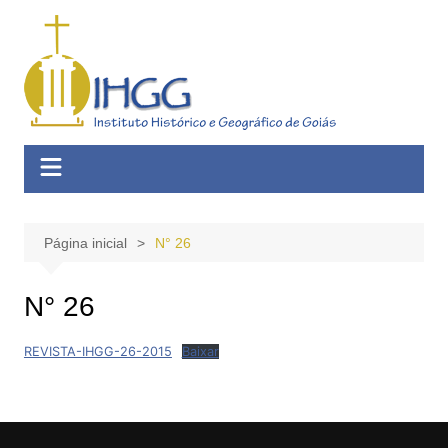
Ir
para
o
conteúdo
Página inicial
N° 26
N° 26
REVISTA-IHGG-26-2015
Baixar