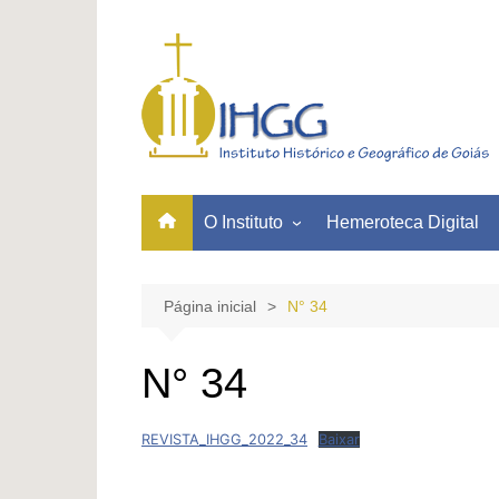
Ir
para
o
conteúdo
O Instituto
Hemeroteca Digital
Quem Somos
Acervos
Página inicial
N° 34
PRESIDENTES E
ASSOCIADOS
N° 34
Nossa Missão
Nossa História
REVISTA_IHGG_2022_34
Baixar