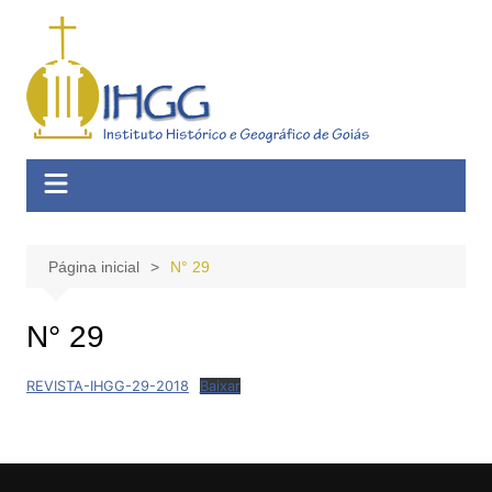
Ir
para
o
conteúdo
Página inicial
N° 29
N° 29
REVISTA-IHGG-29-2018
Baixar