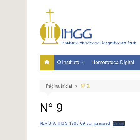
Ir
para
o
conteúdo
O Instituto
Hemeroteca Digital
Quem Somos
Acervos
Página inicial
N° 9
PRESIDENTES E
ASSOCIADOS
N° 9
Nossa Missão
Nossa História
REVISTA_IHGG_1980_09_compressed
Baixar