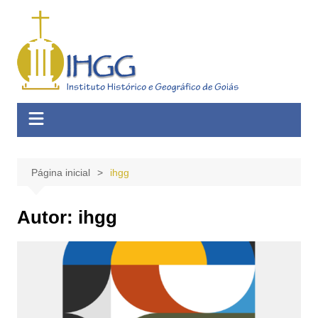
Ir
para
o
conteúdo
Página inicial
ihgg
Autor:
ihgg