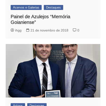
Acervos e Galerias
Destaques
Painel de Azulejos “Memória
Goianiense”
ihgg
21 de novembro de 2018
0
Artigos
Destaques